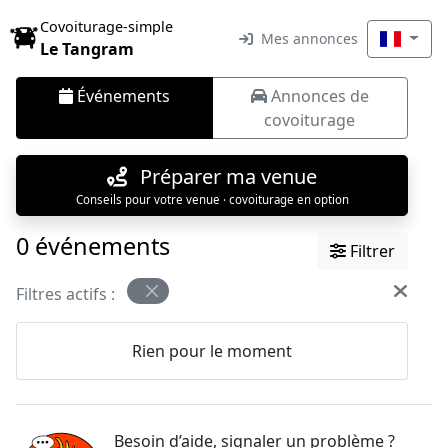
Covoiturage-simple
Mes annonces
Le Tangram
Événements
Annonces de
covoiturage
Préparer ma venue
Conseils pour votre venue · covoiturage en option
0 événements
Filtrer
Filtres actifs :
Rien pour le moment
Besoin d’aide, signaler un problème ?