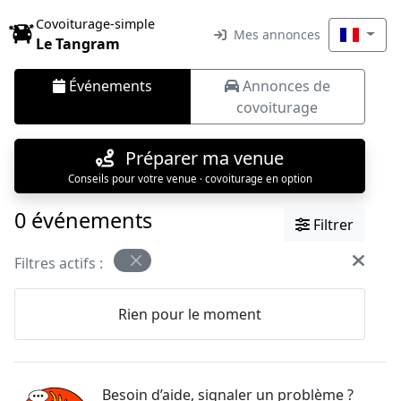
Covoiturage-simple
Mes annonces
Le Tangram
Événements
Annonces de
covoiturage
Préparer ma venue
Conseils pour votre venue · covoiturage en option
0 événements
Filtrer
Filtres actifs :
Rien pour le moment
Besoin d’aide, signaler un problème ?