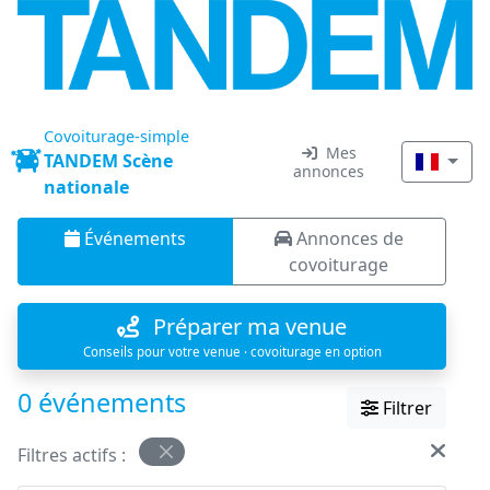
Covoiturage-simple
Mes
TANDEM Scène
annonces
nationale
Événements
Annonces de
covoiturage
Préparer ma venue
Conseils pour votre venue · covoiturage en option
0 événements
Filtrer
Filtres actifs :