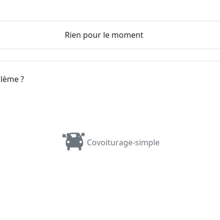
Rien pour le moment
blème ?
Covoiturage-simple