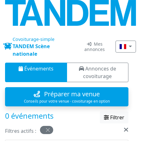
Covoiturage-simple
Mes
TANDEM Scène
annonces
nationale
Événements
Annonces de
covoiturage
Préparer ma venue
Conseils pour votre venue · covoiturage en option
0 événements
Filtrer
Filtres actifs :