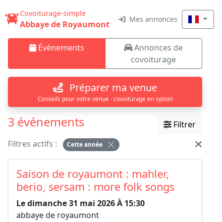
Covoiturage-simple
Mes annonces
Abbaye de Royaumont
Événements
Annonces de
covoiturage
Préparer ma venue
Conseils pour votre venue · covoiturage en option
3 événements
Filtrer
Filtres actifs :
Cette année
Saison de royaumont : mahler,
berio, sersam : more folk songs
Le dimanche 31 mai 2026 À 15:30
abbaye de royaumont