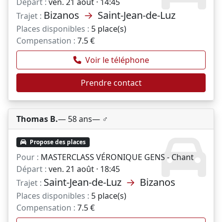
Départ :
ven. 21 août · 14:45
Bizanos
→
Saint-Jean-de-Luz
Trajet :
Places disponibles :
5 place(s)
Compensation :
7.5 €
Voir le téléphone
Prendre contact
Thomas B.
— 58 ans
— ♂️
Propose des places
Pour :
MASTERCLASS VÉRONIQUE GENS - Chant
Départ :
ven. 21 août · 18:45
Saint-Jean-de-Luz
→
Bizanos
Trajet :
Places disponibles :
5 place(s)
Compensation :
7.5 €