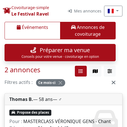
Covoiturage-simple
Mes annonces
Le Festival Ravel
Événements
Annonces de
covoiturage
Préparer ma venue
Conseils pour votre venue · covoiturage en option
2 annonces
Filtres actifs :
Ce mois-ci
Thomas B.
— 58 ans
— ♂️
Propose des places
Pour :
MASTERCLASS VÉRONIQUE GENS - Chant