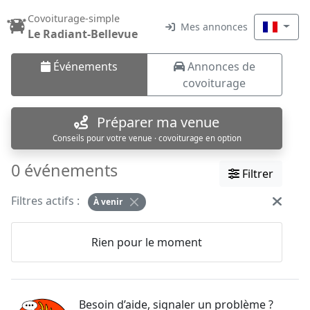
Covoiturage-simple
Mes annonces
Le Radiant-Bellevue
Événements
Annonces de
covoiturage
Préparer ma venue
Conseils pour votre venue · covoiturage en option
0 événements
Filtrer
Filtres actifs :
À venir
Rien pour le moment
Besoin d’aide, signaler un problème ?