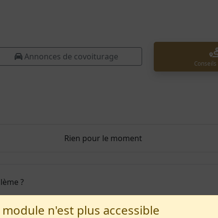
Annonces de covoiturage
Conseils
Rien pour le moment
blème ?
 module n'est plus accessible