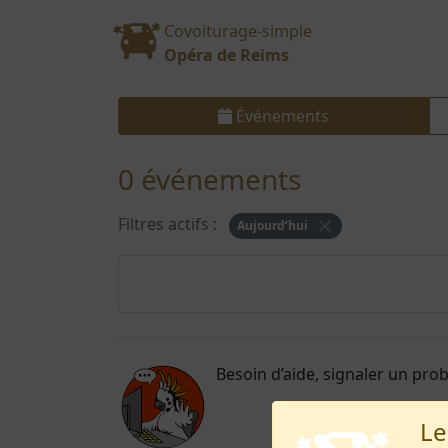
Covoiturage-simple
Opéra de Reims
Événements
0 événements
Filtres actifs :
Aujourd’hui
Besoin d’aide, signaler un pro
Le