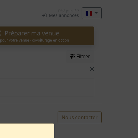
Déjà publié ?
Mes annonces
Préparer ma venue
 pour votre venue · covoiturage en option
Filtrer
Nous contacter