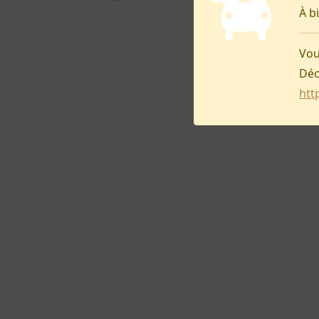
À b
Vou
Déc
htt