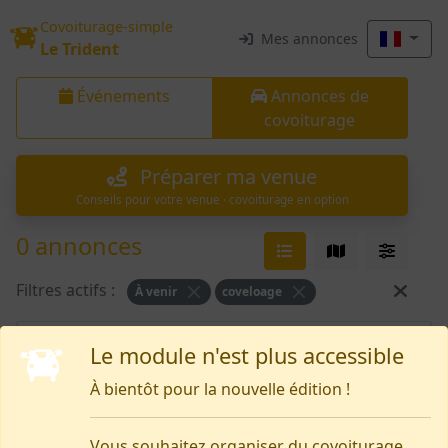
Covoiturage-simple
Mes annonces
Le Trident
Événements
Annonces de
covoiturage
Préparer ma venue
Conseils pour votre venue · covoiturage en option
0 annonces
Filtres actifs :
À venir
coveloage
Rien pour le moment
Le module n'est plus accessible
À bientôt pour la nouvelle édition !
Vous souhaitez organiser du covoiturage