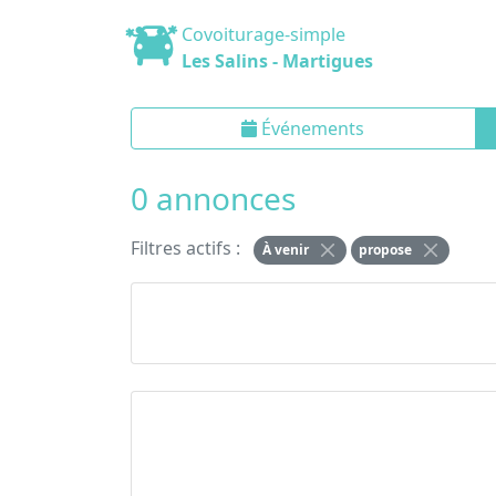
Covoiturage-simple
Les Salins - Martigues
Événements
0 annonces
Filtres actifs :
À venir
propose