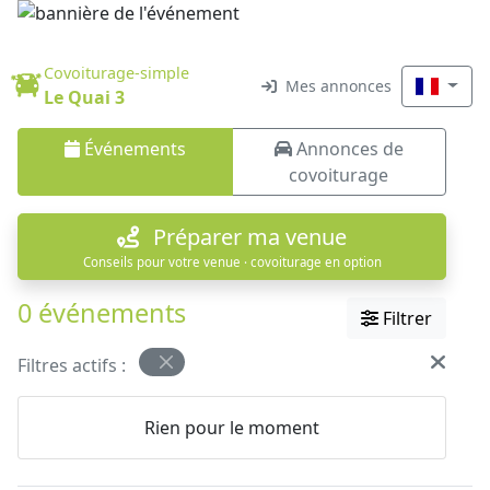
Covoiturage-simple
Mes annonces
Le Quai 3
Événements
Annonces de
covoiturage
Préparer ma venue
Conseils pour votre venue · covoiturage en option
0 événements
Filtrer
Filtres actifs :
Rien pour le moment