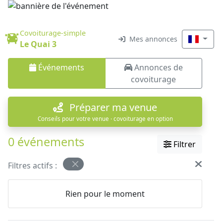
Covoiturage-simple
Mes annonces
Le Quai 3
Événements
Annonces de
covoiturage
Préparer ma venue
Conseils pour votre venue · covoiturage en option
0 événements
Filtrer
Filtres actifs :
Rien pour le moment