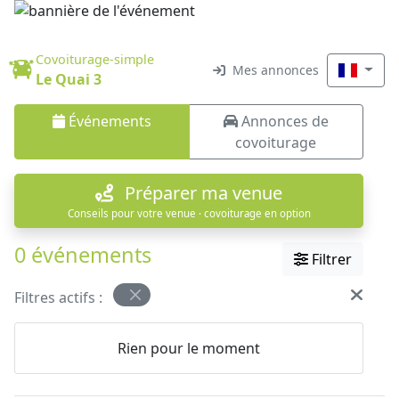
Covoiturage-simple
Mes annonces
Le Quai 3
Événements
Annonces de
covoiturage
Préparer ma venue
Conseils pour votre venue · covoiturage en option
0 événements
Filtrer
Filtres actifs :
Rien pour le moment