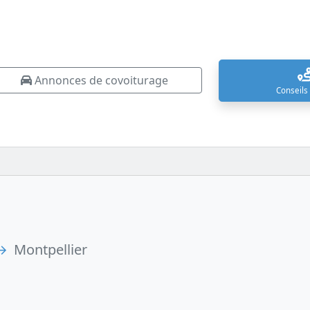
Annonces de covoiturage
Conseils
→
Montpellier