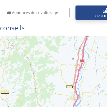
Annonces de covoiturage
Conseils
 conseils