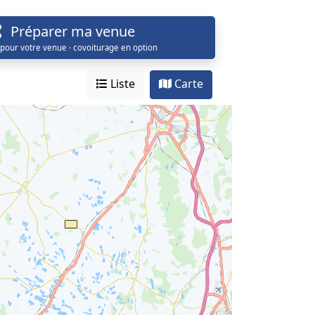
Préparer ma venue
 pour votre venue · covoiturage en option
Liste
Carte