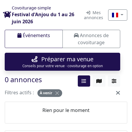
Covoiturage-simple
Mes
Festival d'Anjou du 1 au 26
annonces
juin 2026
Événements
Annonces de
covoiturage
Préparer ma venue
Conseils pour votre venue · covoiturage en option
0 annonces
Filtres actifs :
À venir
Rien pour le moment