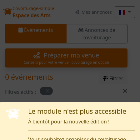
Covoiturage-simple
Mes annonces
Espace des Arts
Événements
Annonces de
covoiturage
Préparer ma venue
Conseils pour votre venue · covoiturage en option
0 événements
Filtrer
Filtres actifs :
Rien pour le moment
Le module n'est plus accessible
À bientôt pour la nouvelle édition !
Besoin d’aide, signaler un problème ?
Vous souhaitez organiser du covoiturage