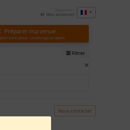
Déjà publié ?
Mes annonces
Préparer ma venue
 pour votre venue · covoiturage en option
Filtrer
Nous contacter