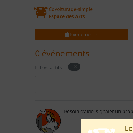
Covoiturage-simple
Espace des Arts
Événements
0 événements
Filtres actifs :
Besoin d’aide, signaler un pro
Le