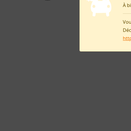
À b
Vou
Déc
htt