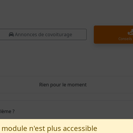
Annonces de covoiturage
Conseils
Rien pour le moment
blème ?
 module n'est plus accessible