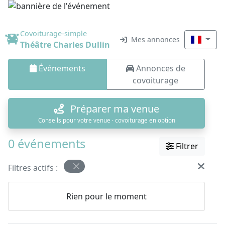
Covoiturage-simple
Mes annonces
Théâtre Charles Dullin
Événements
Annonces de
covoiturage
Préparer ma venue
Conseils pour votre venue · covoiturage en option
0 événements
Filtrer
Filtres actifs :
Rien pour le moment