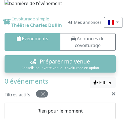
Covoiturage-simple
Mes annonces
Théâtre Charles Dullin
Événements
Annonces de
covoiturage
Préparer ma venue
Conseils pour votre venue · covoiturage en option
0 événements
Filtrer
Filtres actifs :
Rien pour le moment