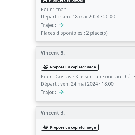
Propose des places
Pour :
chan
Départ :
sam. 18 mai 2024 · 20:00
→
Trajet :
Places disponibles :
2 place(s)
Vincent B.
Propose un copiétonnage
Pour :
Gustave Klassin - une nuit au chât
Départ :
ven. 24 mai 2024 · 18:00
→
Trajet :
Vincent B.
Propose un copiétonnage