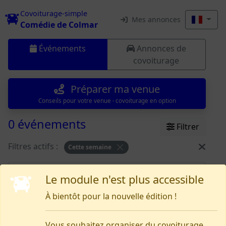
Covoiturage-simple
Mes annonces
Comédie de Colmar
Événements
Annonces de
covoiturage
Préparer ma venue
Conseils pour votre venue · covoiturage en option
0 événements
Filtrer
Filtres actifs :
Cette semaine
Rien pour le moment
Le module n'est plus accessible
À bientôt pour la nouvelle édition !
Besoin d’aide, signaler un problème ?
Vous souhaitez organiser du covoiturage