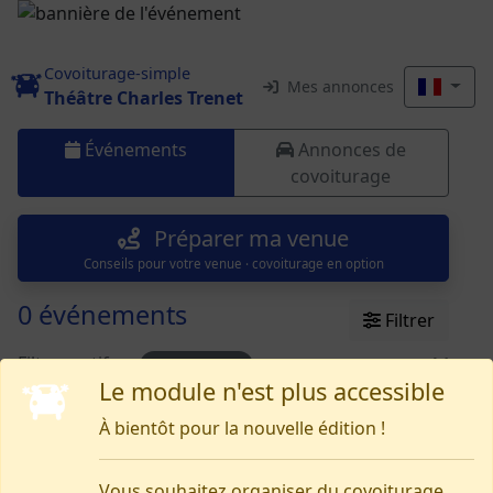
Covoiturage-simple
Mes annonces
Théâtre Charles Trenet
Événements
Annonces de
covoiturage
Préparer ma venue
Conseils pour votre venue · covoiturage en option
0 événements
Filtrer
Filtres actifs :
Ce mois-ci
Le module n'est plus accessible
À bientôt pour la nouvelle édition !
Rien pour le moment
Vous souhaitez organiser du covoiturage