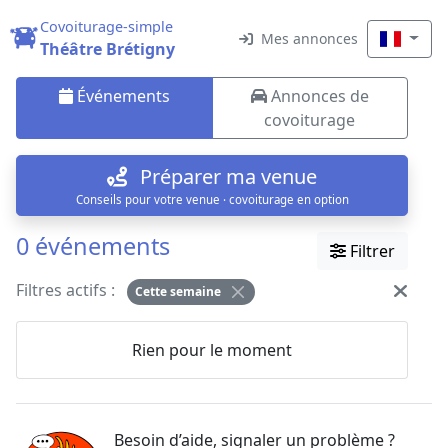
Covoiturage-simple
Mes annonces
Théâtre Brétigny
Événements
Annonces de
covoiturage
Préparer ma venue
Conseils pour votre venue · covoiturage en option
0 événements
Filtrer
Filtres actifs :
Cette semaine
Rien pour le moment
Besoin d’aide, signaler un problème ?