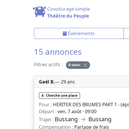
Covoiturage-simple
Théâtre du Peuple
Événements
15 annonces
Filtres actifs :
À venir
Gaël B.
— 29 ans
Cherche une place
Pour :
HERITER DES BRUMES PART 1 - (épis
Départ :
ven. 7 août · 09:00
Bussang
→
Bussang
Trajet :
Compensation :
Partage de frais