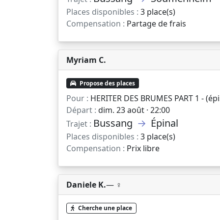
Places disponibles :
3 place(s)
Compensation :
Partage de frais
Myriam C.
Propose des places
Pour :
HERITER DES BRUMES PART 1 - (épis
Départ :
dim. 23 août · 22:00
Bussang
→
Épinal
Trajet :
Places disponibles :
3 place(s)
Compensation :
Prix libre
Daniele K.
— ♀️
Cherche une place