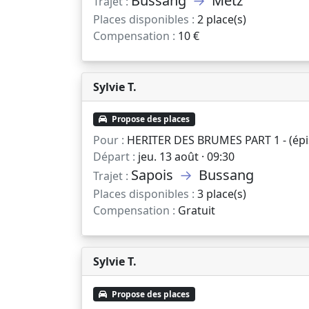
Bussang
→
Metz
Trajet :
Places disponibles :
2 place(s)
Compensation :
10 €
Sylvie T.
Propose des places
Pour :
HERITER DES BRUMES PART 1 - (épis
Départ :
jeu. 13 août · 09:30
Sapois
→
Bussang
Trajet :
Places disponibles :
3 place(s)
Compensation :
Gratuit
Sylvie T.
Propose des places