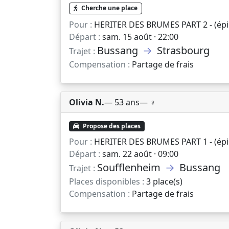
Cherche une place
Pour :
HERITER DES BRUMES PART 2 - (épi
Départ :
sam. 15 août · 22:00
Bussang
→
Strasbourg
Trajet :
Compensation :
Partage de frais
Olivia N.
— 53 ans
— ♀️
Propose des places
Pour :
HERITER DES BRUMES PART 1 - (épis
Départ :
sam. 22 août · 09:00
Soufflenheim
→
Bussang
Trajet :
Places disponibles :
3 place(s)
Compensation :
Partage de frais