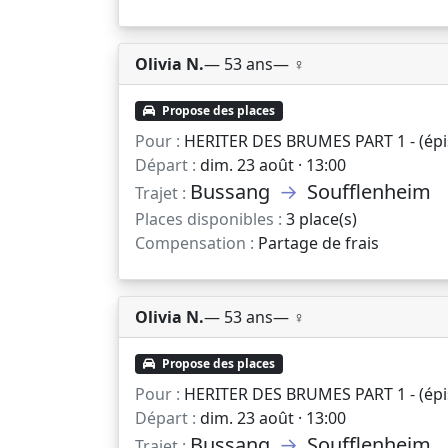
Olivia N.
— 53 ans
— ♀️
Propose des places
Pour :
HERITER DES BRUMES PART 1 - (épis
Départ :
dim. 23 août · 13:00
Bussang
→
Soufflenheim
Trajet :
Places disponibles :
3 place(s)
Compensation :
Partage de frais
Olivia N.
— 53 ans
— ♀️
Propose des places
Pour :
HERITER DES BRUMES PART 1 - (épis
Départ :
dim. 23 août · 13:00
Bussang
→
Soufflenheim
Trajet :