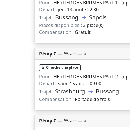
Pour :
HERITER DES BRUMES PART 1 - (épis
Départ :
jeu. 13 août · 22:30
Bussang
→
Sapois
Trajet :
Places disponibles :
3 place(s)
Compensation :
Gratuit
Rémy C.
— 65 ans
— ♂️
Cherche une place
Pour :
HERITER DES BRUMES PART 2 - (épi
Départ :
sam. 15 août · 09:00
Strasbourg
→
Bussang
Trajet :
Compensation :
Partage de frais
Rémy C.
— 65 ans
— ♂️