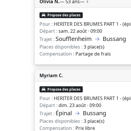
Olivia N.
— 53 ans
— ♀️
Propose des places
Pour :
HERITER DES BRUMES PART 1 - (épis
Départ :
sam. 22 août · 09:00
Soufflenheim
→
Bussang
Trajet :
Places disponibles :
3 place(s)
Compensation :
Partage de frais
Myriam C.
Propose des places
Pour :
HERITER DES BRUMES PART 1 - (épis
Départ :
dim. 23 août · 09:00
Épinal
→
Bussang
Trajet :
Places disponibles :
3 place(s)
Compensation :
Prix libre