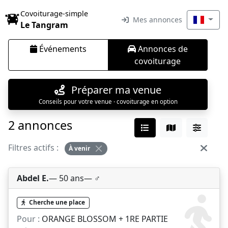
Covoiturage-simple
Mes annonces
Le Tangram
Événements
Annonces de
covoiturage
Préparer ma venue
Conseils pour votre venue · covoiturage en option
2 annonces
Filtres actifs :
À venir
Abdel E.
— 50 ans
— ♂️
Cherche une place
Pour :
ORANGE BLOSSOM + 1RE PARTIE