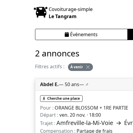
Covoiturage-simple
Le Tangram
Événements
2 annonces
Filtres actifs :
À venir
Abdel E.
— 50 ans
— ♂️
Cherche une place
Pour :
ORANGE BLOSSOM + 1RE PARTIE
Départ :
ven. 20 nov. · 18:00
Amfreville-la-Mi-Voie
→
Évr
Trajet :
Compensation :
Partage de frais