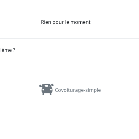
Rien pour le moment
blème ?
Covoiturage-simple