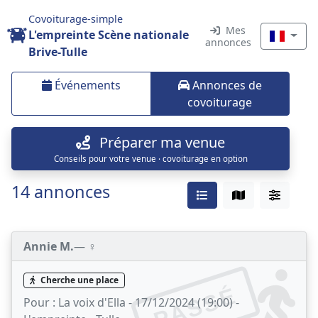
Covoiturage-simple
Mes
L'empreinte Scène nationale
annonces
Brive-Tulle
Événements
Annonces de
covoiturage
Préparer ma venue
Conseils pour votre venue · covoiturage en option
14 annonces
Annie M.
— ♀️
Cherche une place
PASSÉ
Pour :
La voix d'Ella - 17/12/2024 (19:00) -