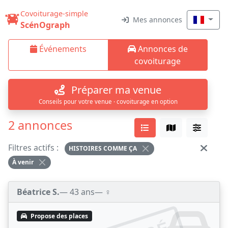
Covoiturage-simple
Mes annonces
ScénOgraph
Événements
Annonces de
covoiturage
Préparer ma venue
Conseils pour votre venue · covoiturage en option
2 annonces
Filtres actifs :
HISTOIRES COMME ÇA
À venir
Béatrice S.
— 43 ans
— ♀️
Propose des places