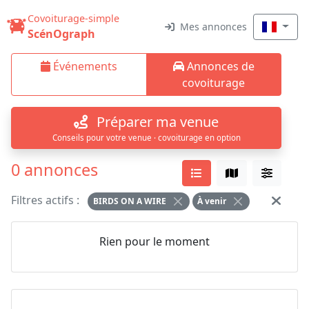
Covoiturage-simple
Mes annonces
ScénOgraph
Événements
Annonces de
covoiturage
Préparer ma venue
Conseils pour votre venue · covoiturage en option
0 annonces
Filtres actifs :
BIRDS ON A WIRE
À venir
Rien pour le moment