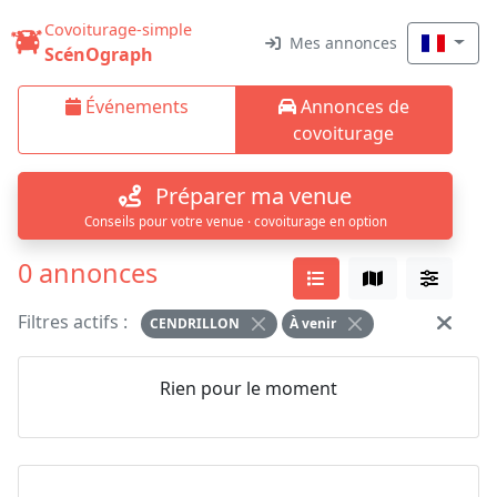
Covoiturage-simple
Mes annonces
ScénOgraph
Événements
Annonces de
covoiturage
Préparer ma venue
Conseils pour votre venue · covoiturage en option
0 annonces
Filtres actifs :
CENDRILLON
À venir
Rien pour le moment