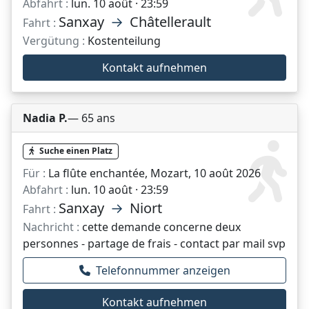
Abfahrt :
lun. 10 août · 23:59
Sanxay
→
Châtellerault
Fahrt :
Vergütung :
Kostenteilung
Kontakt aufnehmen
Nadia P.
— 65 ans
Suche einen Platz
Für :
La flûte enchantée, Mozart, 10 août 2026
Abfahrt :
lun. 10 août · 23:59
Sanxay
→
Niort
Fahrt :
Nachricht :
cette demande concerne deux
personnes - partage de frais - contact par mail svp
Telefonnummer anzeigen
Kontakt aufnehmen