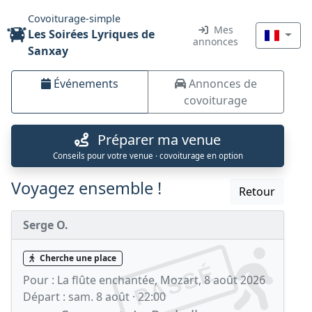
Covoiturage-simple
Mes
Les Soirées Lyriques de
annonces
Sanxay
Événements
Annonces de
covoiturage
Préparer ma venue
Conseils pour votre venue · covoiturage en option
Voyagez ensemble !
Retour
Serge O.
Cherche une place
PASSÉ
Pour :
La flûte enchantée, Mozart, 8 août 2026
Départ :
sam. 8 août · 22:00