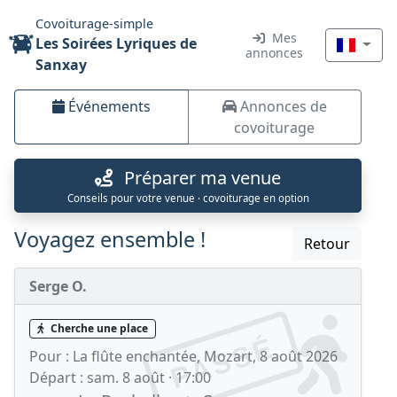
Covoiturage-simple
Mes
Les Soirées Lyriques de
annonces
Sanxay
Événements
Annonces de
covoiturage
Préparer ma venue
Conseils pour votre venue · covoiturage en option
Voyagez ensemble !
Retour
Serge O.
Cherche une place
PASSÉ
Pour :
La flûte enchantée, Mozart, 8 août 2026
Départ :
sam. 8 août · 17:00