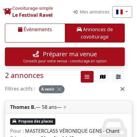
Covoiturage-simple
Mes annonces
Le Festival Ravel
Événements
Annonces de
covoiturage
Préparer ma venue
Conseils pour votre venue · covoiturage en option
2 annonces
Filtres actifs :
À venir
Thomas B.
— 58 ans
— ♂️
Propose des places
Pour :
MASTERCLASS VÉRONIQUE GENS - Chant