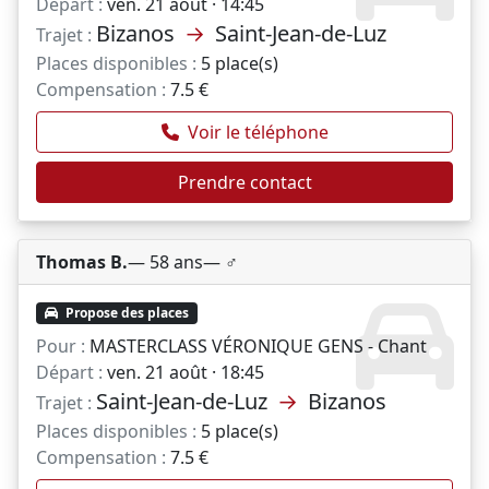
Départ :
ven. 21 août · 14:45
Bizanos
→
Saint-Jean-de-Luz
Trajet :
Places disponibles :
5 place(s)
Compensation :
7.5 €
Voir le téléphone
Prendre contact
Thomas B.
— 58 ans
— ♂️
Propose des places
Pour :
MASTERCLASS VÉRONIQUE GENS - Chant
Départ :
ven. 21 août · 18:45
Saint-Jean-de-Luz
→
Bizanos
Trajet :
Places disponibles :
5 place(s)
Compensation :
7.5 €