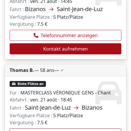
Abfahrt :
ven. 21 août · 14:45
Bizanos
→
Saint-Jean-de-Luz
Fahrt :
Verfügbare Plätze :
5 Platz/Plätze
Vergütung :
7.5 €
Telefonnummer anzeigen
Kontakt aufnehmen
Thomas B.
— 58 ans
— ♂️
Biete Plätze an
Für :
MASTERCLASS VÉRONIQUE GENS - Chant
Abfahrt :
ven. 21 août · 18:45
Saint-Jean-de-Luz
→
Bizanos
Fahrt :
Verfügbare Plätze :
5 Platz/Plätze
Vergütung :
7.5 €