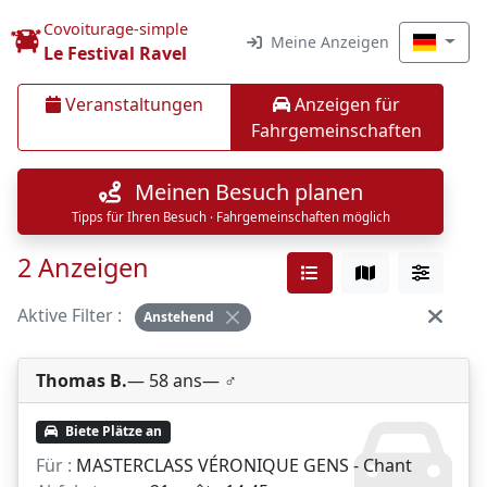
Covoiturage-simple
Meine Anzeigen
Le Festival Ravel
Veranstaltungen
Anzeigen für
Fahrgemeinschaften
Meinen Besuch planen
Tipps für Ihren Besuch · Fahrgemeinschaften möglich
2 Anzeigen
Aktive Filter :
Anstehend
Thomas B.
— 58 ans
— ♂️
Biete Plätze an
Für :
MASTERCLASS VÉRONIQUE GENS - Chant