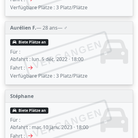
Verfügbare Plätze :
3 Platz/Plätze
Aurélien F.
— 28 ans
— ♂️
VERGANGEN
Biete Plätze an
Für :
Abfahrt :
lun. 5 déc. 2022 · 18:00
→
Fahrt :
Verfügbare Plätze :
3 Platz/Plätze
Stéphane
VERGANGEN
Biete Plätze an
Für :
Abfahrt :
mar. 10 janv. 2023 · 18:00
→
Fahrt :