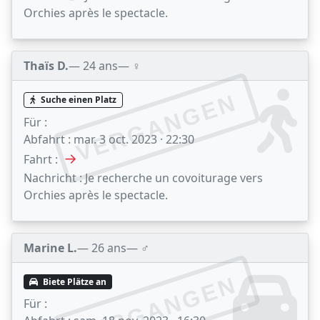
Orchies après le spectacle.
Thaïs D.
— 24 ans
— ♀️
VERGANGEN
Suche einen Platz
Für :
Abfahrt :
mar. 3 oct. 2023 · 22:30
→
Fahrt :
Nachricht :
Je recherche un covoiturage vers
Orchies après le spectacle.
Marine L.
— 26 ans
— ♂️
VERGANGEN
Biete Plätze an
Für :