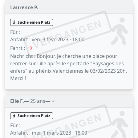
Laurence P.
VERGANGEN
Suche einen Platz
Für :
Abfahrt :
ven. 3 févr. 2023 · 18:00
→
Fahrt :
Nachricht :
Bonjour, Je cherche une place pour
rentrer sur Lille après le spectacle "Paysages des
enfers" au phénix Valenciennes le 03/02/2023 20h.
Merci !
Elie F.
— 25 ans
— ♂️
VERGANGEN
Suche einen Platz
Für :
Abfahrt :
mer. 1 mars 2023 · 18:00