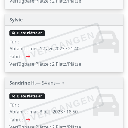
Verfügbare Plätze :
2 Platz/Plätze
Sylvie
VERGANGEN
Biete Plätze an
Für :
Abfahrt :
mer. 12 avr. 2023 · 21:40
→
Fahrt :
Verfügbare Plätze :
2 Platz/Plätze
Sandrine H.
— 54 ans
— ♀️
VERGANGEN
Biete Plätze an
Für :
Abfahrt :
mar. 3 oct. 2023 · 18:50
→
Fahrt :
Verfügbare Plätze :
2 Platz/Plätze