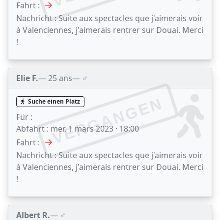
→
Fahrt :
Nachricht :
Suite aux spectacles que j'aimerais voir
à Valenciennes, j'aimerais rentrer sur Douai. Merci
!
Elie F.
— 25 ans
— ♂️
VERGANGEN
Suche einen Platz
Für :
Abfahrt :
mer. 1 mars 2023 · 18:00
→
Fahrt :
Nachricht :
Suite aux spectacles que j'aimerais voir
à Valenciennes, j'aimerais rentrer sur Douai. Merci
!
Albert R.
— ♂️