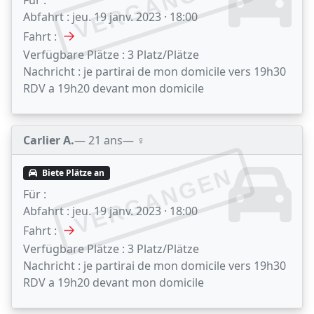
VERGANGEN
Abfahrt :
jeu. 19 janv. 2023 · 18:00
→
Fahrt :
Verfügbare Plätze :
3 Platz/Plätze
Nachricht :
je partirai de mon domicile vers 19h30
RDV a 19h20 devant mon domicile
Carlier A.
— 21 ans
— ♀️
VERGANGEN
Biete Plätze an
Für :
Abfahrt :
jeu. 19 janv. 2023 · 18:00
→
Fahrt :
Verfügbare Plätze :
3 Platz/Plätze
Nachricht :
je partirai de mon domicile vers 19h30
RDV a 19h20 devant mon domicile