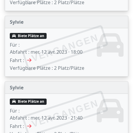
Verfügbare Plätze :
2 Platz/Plätze
Sylvie
VERGANGEN
Biete Plätze an
Für :
Abfahrt :
mer. 12 avr. 2023 · 18:00
→
Fahrt :
Verfügbare Plätze :
2 Platz/Plätze
Sylvie
VERGANGEN
Biete Plätze an
Für :
Abfahrt :
mer. 12 avr. 2023 · 21:40
→
Fahrt :