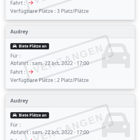
→
Fahrt :
Verfügbare Plätze :
3 Platz/Plätze
Audrey
VERGANGEN
Biete Plätze an
Für :
Abfahrt :
sam. 22 oct. 2022 · 17:00
→
Fahrt :
Verfügbare Plätze :
2 Platz/Plätze
Audrey
VERGANGEN
Biete Plätze an
Für :
Abfahrt :
sam. 22 oct. 2022 · 17:00