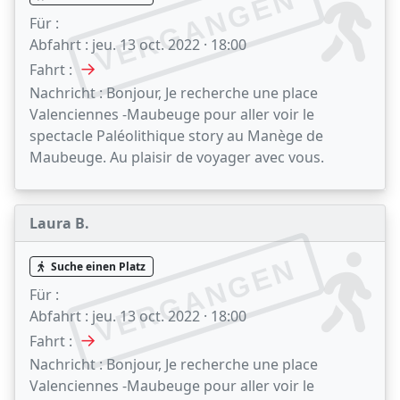
VERGANGEN
Für :
Abfahrt :
jeu. 13 oct. 2022 · 18:00
→
Fahrt :
Nachricht :
Bonjour, Je recherche une place
Valenciennes -Maubeuge pour aller voir le
spectacle Paléolithique story au Manège de
Maubeuge. Au plaisir de voyager avec vous.
Laura B.
VERGANGEN
Suche einen Platz
Für :
Abfahrt :
jeu. 13 oct. 2022 · 18:00
→
Fahrt :
Nachricht :
Bonjour, Je recherche une place
Valenciennes -Maubeuge pour aller voir le