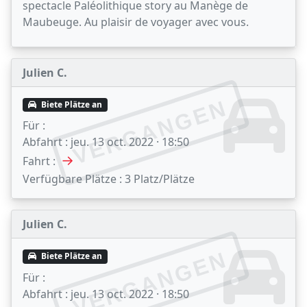
spectacle Paléolithique story au Manège de
Maubeuge. Au plaisir de voyager avec vous.
Julien C.
VERGANGEN
Biete Plätze an
Für :
Abfahrt :
jeu. 13 oct. 2022 · 18:50
→
Fahrt :
Verfügbare Plätze :
3 Platz/Plätze
Julien C.
VERGANGEN
Biete Plätze an
Für :
Abfahrt :
jeu. 13 oct. 2022 · 18:50