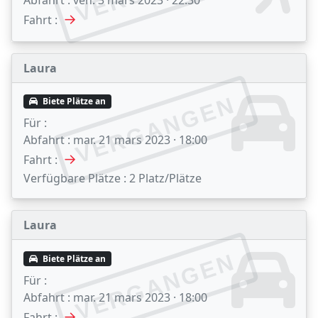
→
Fahrt :
Laura
VERGANGEN
Biete Plätze an
Für :
Abfahrt :
mar. 21 mars 2023 · 18:00
→
Fahrt :
Verfügbare Plätze :
2 Platz/Plätze
Laura
VERGANGEN
Biete Plätze an
Für :
Abfahrt :
mar. 21 mars 2023 · 18:00
→
Fahrt :