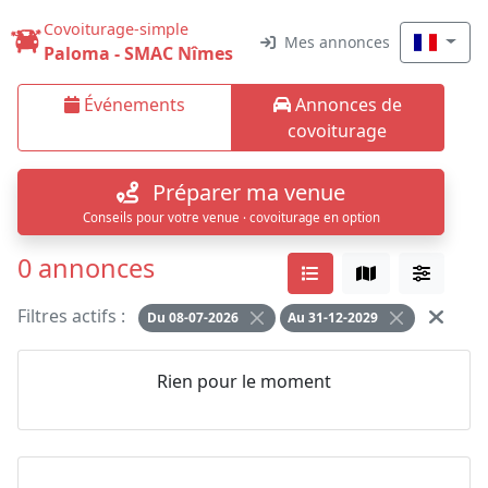
Covoiturage-simple
Mes annonces
Paloma - SMAC Nîmes
Événements
Annonces de
covoiturage
Préparer ma venue
Conseils pour votre venue · covoiturage en option
0 annonces
Filtres actifs :
Du 08-07-2026
Au 31-12-2029
Rien pour le moment