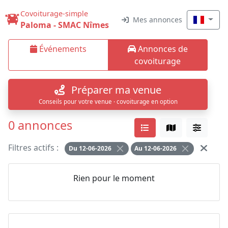
Covoiturage-simple
Mes annonces
Paloma - SMAC Nîmes
Événements
Annonces de
covoiturage
Préparer ma venue
Conseils pour votre venue · covoiturage en option
0 annonces
Filtres actifs :
Du 12-06-2026
Au 12-06-2026
Rien pour le moment