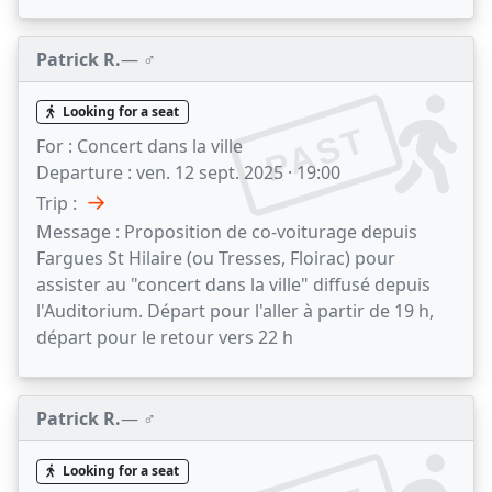
Patrick R.
— ♂️
Looking for a seat
PAST
For :
Concert dans la ville
Departure :
ven. 12 sept. 2025 · 19:00
→
Trip :
Message :
Proposition de co-voiturage depuis
Fargues St Hilaire (ou Tresses, Floirac) pour
assister au "concert dans la ville" diffusé depuis
l'Auditorium. Départ pour l'aller à partir de 19 h,
départ pour le retour vers 22 h
Patrick R.
— ♂️
Looking for a seat