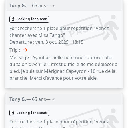
Tony G.
— 65 ans
— ♂️
Looking for a seat
PAST
For :
recherche 1 place pour répétition "Venez
chanter avec Misa Tango"
Departure :
ven. 3 oct. 2025 · 18:15
→
Trip :
Message :
Ayant actuellement une rupture total
du talon d'Achille il m'est difficile de me déplacer a
pied. Je suis sur Mérignac Capeyron - 10 rue de la
branche. Merci d'avance pour votre aide.
Tony G.
— 65 ans
— ♂️
Looking for a seat
PAST
For :
recherche 1 place pour répétition "Venez