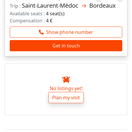
Saint-Laurent-Médoc
→
Bordeaux
Trip :
Available seats :
4 seat(s)
Compensation :
4 €
Show phone number
Get in touch
No listings yet!
Plan my visit