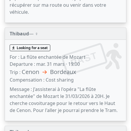
récupérer sur ma route ou venir dans votre
véhicule.
Thibaud
— ♀️
Looking for a seat
PAST
For :
La flûte enchantée de Mozart
Departure :
mar. 31 mars · 19:00
Cenon
→
Bordeaux
Trip :
Compensation :
Cost sharing
Message :
J'assisterai à l'opéra "La flûte
enchantée" de Mozart le 31/03/2026 à 20H. Je
cherche covoiturage pour le retour vers le Haut
de Cenon. Pour l'aller je pourrai prendre le Tram.