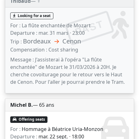
Thibaud
— ♀️
Looking for a seat
PAST
For :
La flûte enchantée de Mozart
Departure :
mar. 31 mars · 23:00
Bordeaux
→
Cenon
Trip :
Compensation :
Cost sharing
Message :
J'assisterai à l'opéra "La flûte
enchantée" de Mozart le 31/03/2026 à 20H. Je
cherche covoiturage pour le retour vers le Haut
de Cenon. Pour l'aller je pourrai prendre le Tram.
Michel B.
— 65 ans
Offering seats
For :
Hommage à Béatrice Uria-Monzon
Departure :
mar. 22 sept. · 18:00