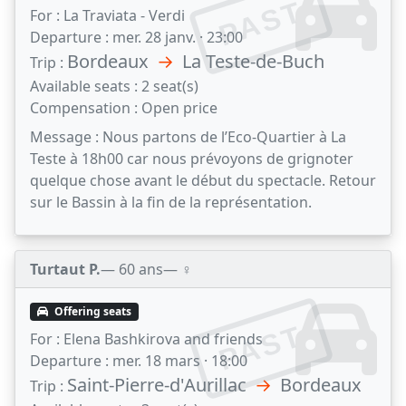
PAST
For :
La Traviata - Verdi
Departure :
mer. 28 janv. · 23:00
Bordeaux
→
La Teste-de-Buch
Trip :
Available seats :
2 seat(s)
Compensation :
Open price
Message :
Nous partons de l’Eco-Quartier à La
Teste à 18h00 car nous prévoyons de grignoter
quelque chose avant le début du spectacle. Retour
sur le Bassin à la fin de la représentation.
Turtaut P.
— 60 ans
— ♀️
Offering seats
PAST
For :
Elena Bashkirova and friends
Departure :
mer. 18 mars · 18:00
Saint-Pierre-d'Aurillac
→
Bordeaux
Trip :