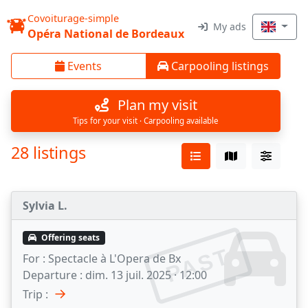
Covoiturage-simple
My ads
Opéra National de Bordeaux
Events
Carpooling listings
Plan my visit
Tips for your visit · Carpooling available
28 listings
Sylvia L.
Offering seats
PAST
For :
Spectacle à L'Opera de Bx
Departure :
dim. 13 juil. 2025 · 12:00
→
Trip :