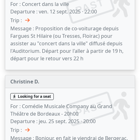
PAST
For :
Concert dans la ville
Departure :
ven. 12 sept. 2025 · 22:00
→
Trip :
Message :
Proposition de co-voiturage depuis
Fargues St Hilaire (ou Tresses, Floirac) pour
assister au "concert dans la ville" diffusé depuis
l'Auditorium. Départ pour l'aller à partir de 19 h,
départ pour le retour vers 22 h
Christine D.
Looking for a seat
PAST
For :
Comédie Musicale Company au Grand
Théâtre de Bordeaux - 20h00
Departure :
jeu. 25 sept. 2025 · 20:00
→
Trip :
Message :
Bonjour, en fait je viendrai de Bergerac.