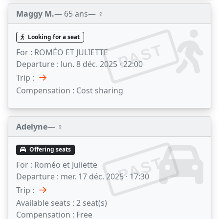
Maggy M.
— 65 ans
— ♀️
Looking for a seat
PAST
For :
ROMÉO ET JULIETTE
Departure :
lun. 8 déc. 2025 · 22:00
→
Trip :
Compensation :
Cost sharing
Adelyne
— ♀️
Offering seats
PAST
For :
Roméo et Juliette
Departure :
mer. 17 déc. 2025 · 17:30
→
Trip :
Available seats :
2 seat(s)
Compensation :
Free