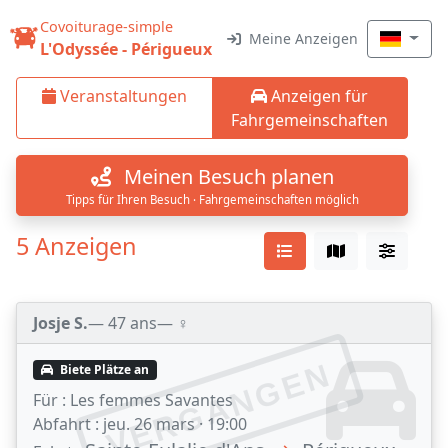
Covoiturage-simple
Meine Anzeigen
L'Odyssée - Périgueux
Veranstaltungen
Anzeigen für
Fahrgemeinschaften
Meinen Besuch planen
Tipps für Ihren Besuch · Fahrgemeinschaften möglich
5 Anzeigen
Josje S.
— 47 ans
— ♀️
VERGANGEN
Biete Plätze an
Für :
Les femmes Savantes
Abfahrt :
jeu. 26 mars · 19:00