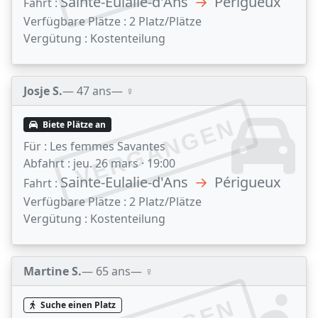
Sainte-Eulalie-d'Ans
→
Périgueux
Fahrt :
Verfügbare Plätze :
2 Platz/Plätze
Vergütung :
Kostenteilung
Josje S.
— 47 ans
— ♀️
VERGANGEN
Biete Plätze an
Für :
Les femmes Savantes
Abfahrt :
jeu. 26 mars · 19:00
Sainte-Eulalie-d'Ans
→
Périgueux
Fahrt :
Verfügbare Plätze :
2 Platz/Plätze
Vergütung :
Kostenteilung
Martine S.
— 65 ans
— ♀️
Suche einen Platz