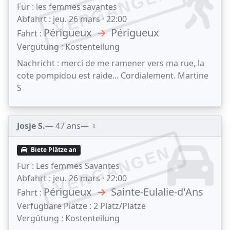
VERGANGEN
Für :
les femmes savantes
Abfahrt :
jeu. 26 mars · 22:00
Périgueux
→
Périgueux
Fahrt :
Vergütung :
Kostenteilung
Nachricht :
merci de me ramener vers ma rue, la
cote pompidou est raide... Cordialement. Martine
S
Josje S.
— 47 ans
— ♀️
VERGANGEN
Biete Plätze an
Für :
Les femmes Savantes
Abfahrt :
jeu. 26 mars · 22:00
Périgueux
→
Sainte-Eulalie-d'Ans
Fahrt :
Verfügbare Plätze :
2 Platz/Plätze
Vergütung :
Kostenteilung