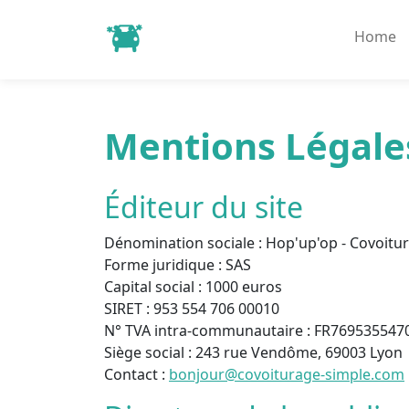
Home
Mentions Légale
Éditeur du site
Dénomination sociale :
Hop'up'op - Covoitu
Forme juridique :
SAS
Capital social :
1000 euros
SIRET :
953 554 706 00010
N° TVA intra-communautaire :
FR769535547
Siège social :
243 rue Vendôme, 69003 Lyon
Contact :
bonjour@covoiturage-simple.com