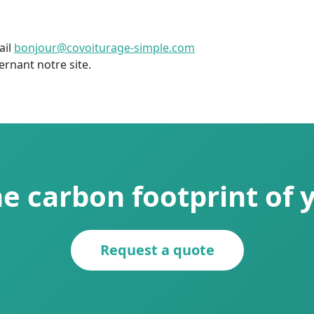
ail
bonjour@covoiturage-simple.com
rnant notre site.
e carbon footprint of 
Request a quote