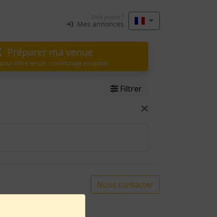
Déjà publié ?
Mes annonces
Préparer ma venue
 pour votre venue · covoiturage en option
Filtrer
Nous contacter