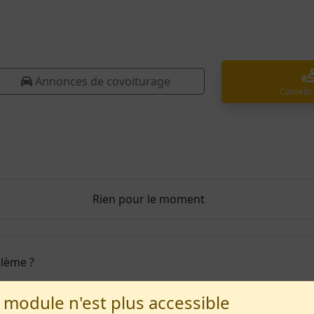
Annonces de covoiturage
Conseils
Rien pour le moment
blème ?
 module n'est plus accessible