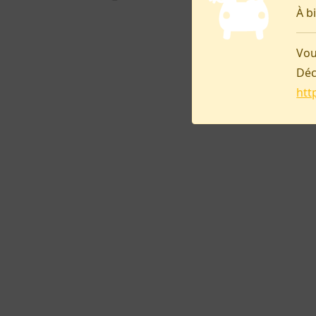
À b
Vou
Déc
htt