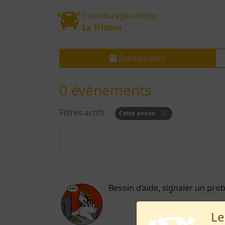
Covoiturage-simple
Le Trident
Événements
0 événements
Filtres actifs :
Cette année
Besoin d’aide, signaler un pro
Le