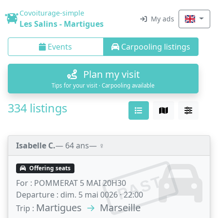
Covoiturage-simple
My ads
Les Salins - Martigues
Events
Carpooling listings
Plan my visit
Tips for your visit · Carpooling available
334 listings
Isabelle C.
— 64 ans
— ♀️
Offering seats
PAST
For :
POMMERAT 5 MAI 20H30
Departure :
dim. 5 mai 0026 · 22:00
Martigues
→
Marseille
Trip :