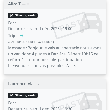
Alice T.
— ♀️
Offering seats
PAST
For :
Departure :
ven. 1 déc. 2023 · 19:00
→
Trip :
Available seats :
4 seat(s)
Message :
Bonjour je vais au spectacle nous avons
un van donc 4 places à l'arrière. Départ 19h15 de
réformés, retour possible, participation
bienvenue selon vos possibles. Alice.
Laurence M.
— ♀️
Offering seats
PAST
For :
Departure :
ven. 1 déc. 2023 · 19:30