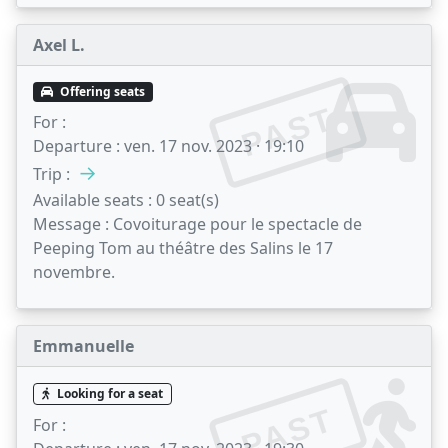
Axel L.
Offering seats
PAST
For :
Departure :
ven. 17 nov. 2023 · 19:10
→
Trip :
Available seats :
0 seat(s)
Message :
Covoiturage pour le spectacle de
Peeping Tom au théâtre des Salins le 17
novembre.
Emmanuelle
Looking for a seat
PAST
For :