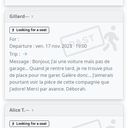
Gillard
— ♀️
Looking for a seat
PAST
For :
Departure :
ven. 17 nov. 2023 · 19:00
→
Trip :
Message :
Bonjour, J'ai une voiture mais pas de
garage... Quand je rentre tard, je ne trouve plus
de place pour me garer. Galère donc... J'aimerais
pourtant voir la pièce de cette compagnie que
j'adore! Merci par avance. Déborah.
Alice T.
— ♀️
Looking for a seat