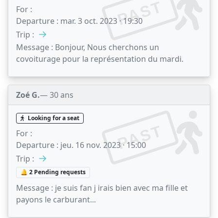
PAST
For :
Departure :
mar. 3 oct. 2023 · 19:30
→
Trip :
Message :
Bonjour, Nous cherchons un
covoiturage pour la représentation du mardi.
Zoé G.
— 30 ans
Looking for a seat
PAST
For :
Departure :
jeu. 16 nov. 2023 · 15:00
→
Trip :
🔔 2 Pending requests
Message :
je suis fan j irais bien avec ma fille et
payons le carburant...