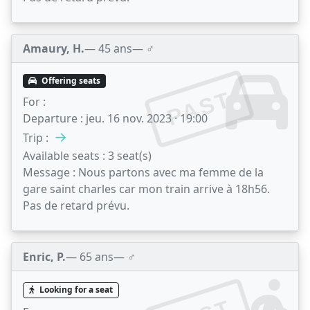
Amaury, H.
— 45 ans
— ♂️
Offering seats
PAST
For :
Departure :
jeu. 16 nov. 2023 · 19:00
→
Trip :
Available seats :
3 seat(s)
Message :
Nous partons avec ma femme de la
gare saint charles car mon train arrive à 18h56.
Pas de retard prévu.
Enric, P.
— 65 ans
— ♂️
Looking for a seat