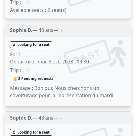
→
Trip :
Available seats :
2 seat(s)
Sophie D.
— 48 ans
— ♀️
Looking for a seat
PAST
For :
Departure :
mar. 3 oct. 2023 · 19:30
→
Trip :
🔔 2 Pending requests
Message :
Bonjour, Nous cherchons un
covoiturage pour la représentation du mardi.
Sophie D.
— 48 ans
— ♀️
Looking for a seat