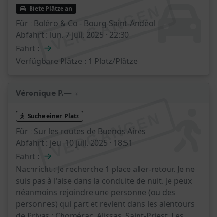
VERGANGEN
Biete Plätze an
Für :
Boléro & Co - Bourg-Saint-Andéol
Abfahrt :
lun. 7 juil. 2025 · 22:30
→
Fahrt :
Verfügbare Plätze :
1 Platz/Plätze
Véronique P.
— ♀️
VERGANGEN
Suche einen Platz
Für :
Sur les routes de Buenos Aires
Abfahrt :
jeu. 10 juil. 2025 · 18:51
→
Fahrt :
Nachricht :
Je recherche 1 place aller-retour. Je ne
suis pas à l'aise dans la conduite de nuit. Je peux
néanmoins rejoindre une personne (ou des
personnes) qui part et revient dans les alentours
de Privas : Chomérac, Alissas, Saint-Priest, Les