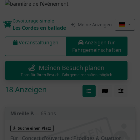
Covoiturage-simple
Meine Anzeigen
Les Cordes en ballade
Veranstaltungen
Anzeigen für
Fahrgemeinschaften
Meinen Besuch planen
Tipps für Ihren Besuch · Fahrgemeinschaften möglich
18 Anzeigen
Mireille P.
— 65 ans
Suche einen Platz
Für :
Concert d'ouverture : Prodiges & Quatuor