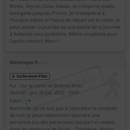
Mines, Veyras, Coux, Flaviac, et n'importe quelle
bourgade jusqu'au Pouzin. Je m'adapterai à
l'horaire même si l'heure de départ est le matin. Je
peux passer la journée ou une partie de la journée
à Aubenas sans problème. Même souplesse pour
l'après-concert. Merci !
Véronique P.
— ♀️
VERGANGEN
Suche einen Platz
Für :
Sur la route de Buenos Aires
Abfahrt :
jeu. 10 juil. 2025 · 19:01
→
Fahrt :
Nachricht :
Je ne suis pas à l'aise dans la conduite
de nuit. Je peux néanmoins rejoindre une
personne (ou des personnes) qui part et revient
dans les alentours de Privas : Chomérac, Alissas,