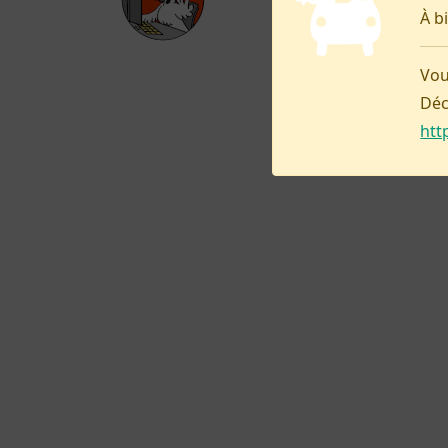
À b
Vou
Déc
htt