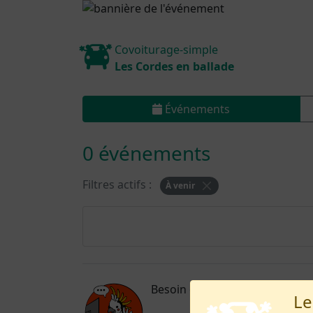
Covoiturage-simple
Les Cordes en ballade
Événements
0 événements
Filtres actifs :
À venir
Besoin d’aide, signaler un pro
Le