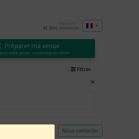
Déjà publié ?
Mes annonces
Préparer ma venue
 pour votre venue · covoiturage en option
Filtrer
Nous contacter