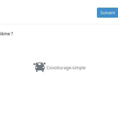
Suivant
blème ?
Covoiturage-simple