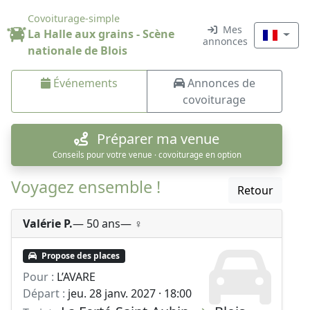
Covoiturage-simple
Mes
La Halle aux grains - Scène
annonces
nationale de Blois
Événements
Annonces de
covoiturage
Préparer ma venue
Conseils pour votre venue · covoiturage en option
Voyagez ensemble !
Retour
Valérie P.
— 50 ans
— ♀️
Propose des places
Pour :
L’AVARE
Départ :
jeu. 28 janv. 2027 · 18:00